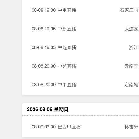
08-08 19:30
中甲直播
石家庄功
08-08 19:35
中超直播
大连英
08-08 19:35
中超直播
浙江
08-08 20:00
中超直播
云南玉
08-08 20:00
中甲直播
定南赣
2026-08-09 星期日
08-09 03:00
巴西甲直播
格雷米