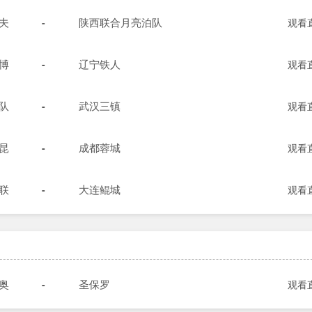
夫
陕西联合月亮泊队
-
观看
博
辽宁铁人
-
观看
队
武汉三镇
-
观看
昆
成都蓉城
-
观看
联
大连鲲城
-
观看
奥
圣保罗
-
观看