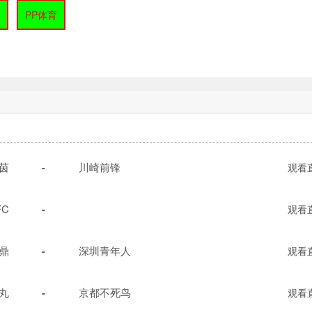
PP体育
茵
川崎前锋
-
观看
FC
-
观看
鼎
深圳青年人
-
观看
丸
京都不死鸟
-
观看