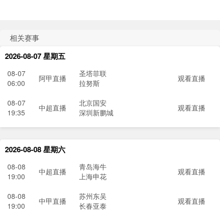
相关赛事
2026-08-07 星期五
08-07
圣塔菲联
阿甲直播
观看直播
06:00
拉努斯
08-07
北京国安
中超直播
观看直播
19:35
深圳新鹏城
2026-08-08 星期六
08-08
青岛海牛
中超直播
观看直播
19:00
上海申花
08-08
苏州东吴
中甲直播
观看直播
19:00
长春亚泰