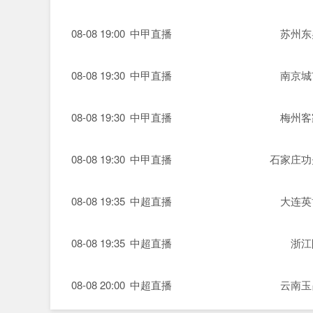
08-08 19:00
中甲直播
苏州东
08-08 19:30
中甲直播
南京城
08-08 19:30
中甲直播
梅州客
08-08 19:30
中甲直播
石家庄功
08-08 19:35
中超直播
大连英
08-08 19:35
中超直播
浙江
08-08 20:00
中超直播
云南玉