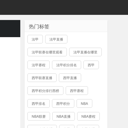
热门标签
法甲
法甲直播
法甲联赛在哪里观看
法甲直播在哪里
法甲赛程
法甲积分排名
西甲
西甲联赛直播
西甲直播
西甲积分排行西榜
西甲赛程
西甲排名
西甲积分
NBA
NBA联赛
NBA直播
NBA赛程