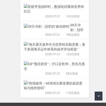
战
洲
新
熔
王
体
足
双
星
铸
系
球
骄
核
千
的
雄
争
穹
秋
2026-07-21
120次阅读
拓
狮？
锋，
顶
业，
扑
谁
崩
39天冲
断
升
主
碎
刺：冠军
崖
级
未
时，
的“跑动密
深
2026-07-21
789次阅读
路
来
数
码”
处
径”
十
据
“海
见
年
轮
关
新
沉
回
通
天
2026-07-21
123次阅读
浮？
重
关
**
**
铸
速
5
世
率
岁“预
界
作
言
2026-07-21
58次阅读
杯
为
奶
纪
世
音”：
“绝
元
界
开
境
杯
口
破
2026-07-21
118次阅读
后
定
局：
勤
乾
48
变
坤，
强