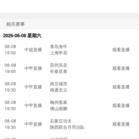
相关赛事
2026-08-08 星期六
08-08
青岛海牛
中超直播
观看直播
19:00
上海申花
08-08
苏州东吴
中甲直播
观看直播
19:00
长春亚泰
08-08
南京城市
中甲直播
观看直播
19:30
南通支云
08-08
梅州客家
中甲直播
观看直播
19:30
佛山南狮
08-08
石家庄功夫
中甲直播
观看直播
19:30
陕西联合月亮泊队