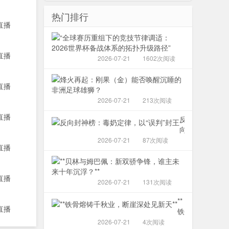
热门排行
直播
“全
球
直播
赛
2026-07-21
1602次阅读
历
重
烽
直播
组
火
下
再
2026-07-21
213次阅读
的
起：
直播
竞
刚
反
技
果
向
节
（金）
封
2026-07-21
87次阅读
直播
律
能
神
调
否
**
榜：
适：
唤
贝
毒
直播
2026
醒
林
奶
2026-07-21
131次阅读
世
沉
与
定
界
睡
姆
**
律，
直播
杯
的
巴
铁
以“误
备
非
佩：
骨
判”封
2026-07-21
4次阅读