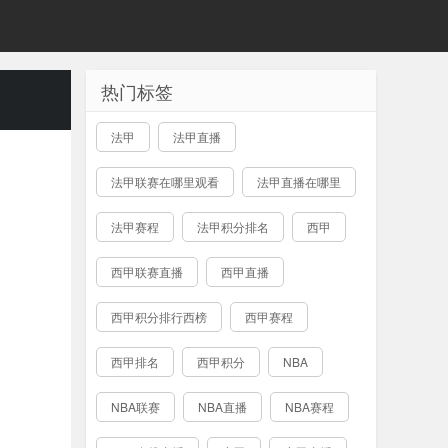
热门标签
法甲
法甲直播
法甲联赛在哪里观看
法甲直播在哪里
法甲赛程
法甲积分排名
西甲
西甲联赛直播
西甲直播
西甲积分排行西榜
西甲赛程
西甲排名
西甲积分
NBA
NBA联赛
NBA直播
NBA赛程