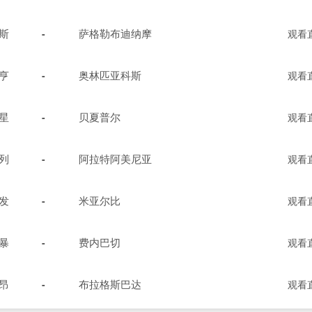
斯
萨格勒布迪纳摩
-
观看
亨
奥林匹亚科斯
-
观看
星
贝夏普尔
-
观看
列
阿拉特阿美尼亚
-
观看
发
米亚尔比
-
观看
暴
费内巴切
-
观看
昂
布拉格斯巴达
-
观看