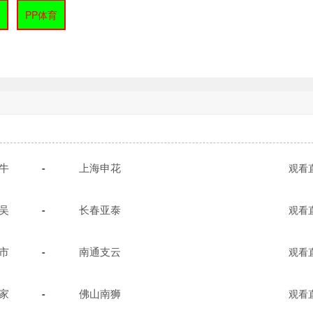
PP体育
牛
上海申花
-
观看
吴
长春亚泰
-
观看
市
南通支云
-
观看
家
佛山南狮
-
观看