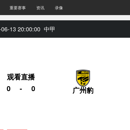
重要赛事
资讯
录像
-06-13 20:00:00
中甲
观看直播
0
-
0
广州豹