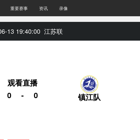
重要赛事
资讯
录像
06-13 19:40:00
江苏联
观看直播
0
-
0
镇江队