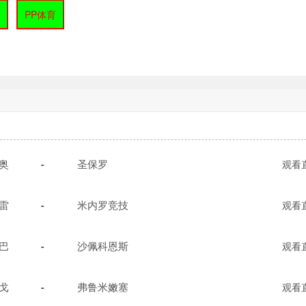
PP体育
奥
圣保罗
-
观看
雷
米内罗竞技
-
观看
巴
沙佩科恩斯
-
观看
戈
弗鲁米嫩塞
-
观看