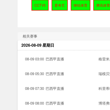
CCTV5
爱奇艺
咪咕体育
腾讯体育
相关赛事
2026-08-09 星期日
08-09 03:00
巴西甲直播
格雷米
08-09 05:30
巴西甲直播
瑞模贝
08-09 07:30
巴西甲直播
科里蒂
08-09 08:00
巴西甲直播
博塔弗