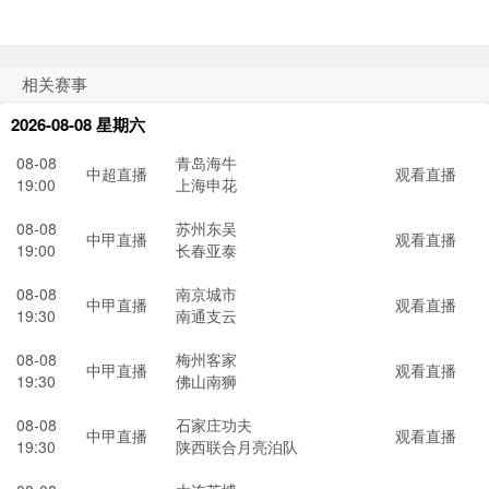
相关赛事
2026-08-08 星期六
08-08
青岛海牛
中超直播
观看直播
19:00
上海申花
08-08
苏州东吴
中甲直播
观看直播
19:00
长春亚泰
08-08
南京城市
中甲直播
观看直播
19:30
南通支云
08-08
梅州客家
中甲直播
观看直播
19:30
佛山南狮
08-08
石家庄功夫
中甲直播
观看直播
19:30
陕西联合月亮泊队