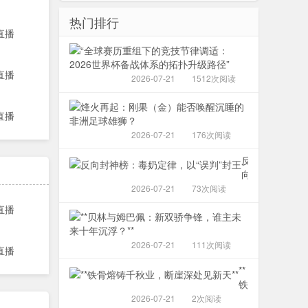
热门排行
直播
“全
球
直播
赛
2026-07-21
1512次阅读
历
重
烽
直播
组
火
下
再
2026-07-21
176次阅读
的
起：
竞
刚
反
技
果
向
节
（金）
封
2026-07-21
73次阅读
律
能
神
直播
调
否
**
榜：
适：
唤
贝
毒
2026
醒
林
奶
2026-07-21
111次阅读
直播
世
沉
与
定
界
睡
姆
**
律，
杯
的
巴
铁
以“误
备
非
佩：
骨
判”封
2026-07-21
2次阅读