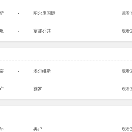
斯
图尔库国际
-
观看
坦
塞那乔其
-
观看
蒂
埃尔维斯
-
观看
卢
雅罗
-
观看
际
奥卢
-
观看