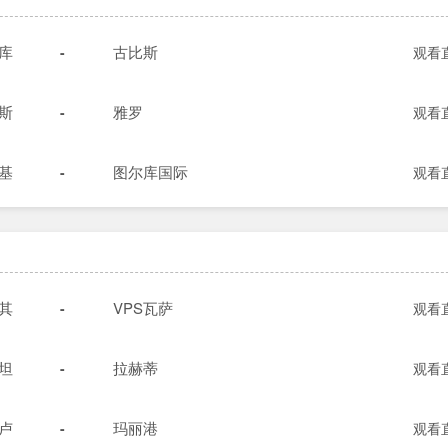
尔库
古比斯
-
观看
斯
雅罗
-
观看
基
图尔库国际
-
观看
其
VPS瓦萨
-
观看
坦
拉赫蒂
-
观看
卢
玛丽港
-
观看