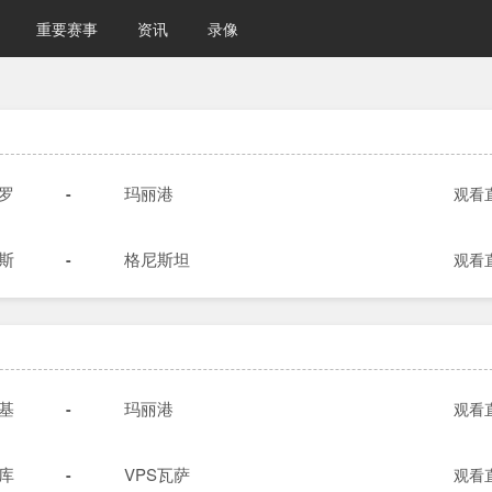
重要赛事
资讯
录像
罗
玛丽港
-
观看
斯
格尼斯坦
-
观看
基
玛丽港
-
观看
尔库
VPS瓦萨
-
观看