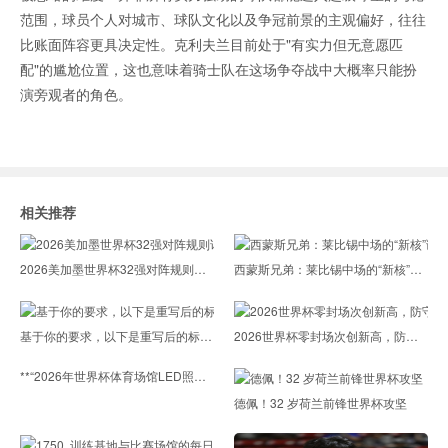
范围，球员个人对城市、球队文化以及争冠前景的主观偏好，往往
比账面阵容更具决定性。克利夫兰目前处于"有实力但无意愿匹
配"的尴尬位置，这也意味着骑士队在这场争夺战中大概率只能扮
演旁观者的角色。
相关推荐
2026美加墨世界杯32强对阵规则详解
西蒙斯兄弟：莱比锡中场的“新核”诞生
基于你的要求，以下是重写后的标题：
2026世界杯零封场次创新高，防守大战同样精彩
**“2026年世界杯体育场馆LED照明色温设定对超高清转播色彩保真度的调控机理研究”**
德佩！32 岁荷兰前锋世界杯攻坚