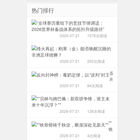
热门排行
“全
球
赛
2026-07-21
1576次阅读
历
重
烽
组
火
下
再
2026-07-21
202次阅读
的
起：
竞
刚
反
技
果
向
节
（金）
封
2026-07-21
84次阅读
律
能
神
调
否
**
榜：
适：
唤
贝
毒
2026
醒
林
奶
2026-07-21
126次阅读
世
沉
与
定
界
睡
姆
**
律，
杯
的
巴
铁
以“误
备
非
佩：
骨
判”封
2026-07-21
4次阅读