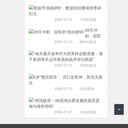
战
洲
新
熔
王
体
足
双
星
铸
系
球
骄
核
千
的
雄
争
穹
秋
2026-07-21
129次阅读
拓
狮？
锋，
顶
业，
扑
谁
崩
39天冲
断
升
主
碎
刺：冠军
崖
级
未
时，
的“跑动密
深
2026-07-21
884次阅读
路
来
数
码”
处
径”
十
据
“海
见
年
轮
关
新
沉
回
通
天
2026-07-21
126次阅读
浮？
重
关
**
**
铸
速
5
世
率
岁“预
界
作
言
2026-07-21
62次阅读
杯
为
奶
纪
世
音”：
“绝
元
界
开
境
杯
口
破
2026-07-21
126次阅读
后
定
局：
勤
乾
48
变
坤，
强