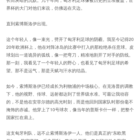
长而灰暗的沉默。几十年间，匈牙利足球像被历史的尘埃覆盖，世
界杯的大门对他们来说，仿佛远在天边。
直到索博斯洛伊出现。
这个年轻人，像一束光，劈开了匈牙利足球的阴霾。我至今记得20
20年欧洲杯上，他在对阵冰岛的比赛中打入的那粒绝杀任意球。皮
球划出一道诡异的弧线，像一把弯刀，精准地割开了对手的防线。
那一刻，我看见了一个年轻人的野心，也看见了匈牙利足球的希
望。那不是运气，那是天赋与汗水的结晶。
如今，索博斯洛伊已经成长为利物浦的中场核心。在克洛普的调教
下，他的视野、传球、远射都达到了世界级水准。可最让我动容
的，不是他在安菲尔德的高光时刻，而是他回到国家队时那份毫不
掩饰的赤诚。他穿上了10号球衣，像当年的普斯卡什一样，把整个
国家扛在肩上。
这支匈牙利队，远不止索博斯洛伊一人。他们是真正的“东欧黑