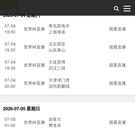
世界杯
2026-07-04 星期六
07-04
青岛西海岸
世界杯直播
观看直播
19:00
上海海港
24直播网
07-04
北京国安
世界杯直播
观看直播
19:35
山东泰山
07-04
大连英博
世界杯直播
观看直播
19:35
武汉三镇
07-04
天津津门虎
世界杯直播
观看直播
20:00
深圳新鹏城
2026-07-05 星期日
07-05
加拿大
世界杯直播
观看直播
01:00
摩洛哥